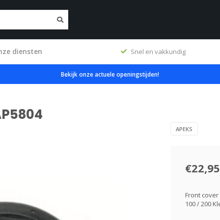
nze diensten
erkplaats
Snel en vakkundig
Bekijk onze actuele openingstijden!
AP5804
APEKS
€22,95
Front cover 
100 / 200 Kl