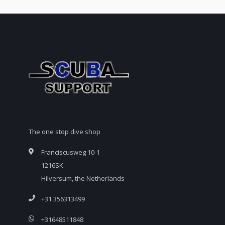
The one stop dive shop
Franciscusweg 10-1
1216SK
Hilversum, the Netherlands
+31 356313499
+31648511848