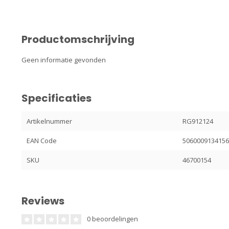
Productomschrijving
Geen informatie gevonden
Specificaties
Artikelnummer
RG912124
EAN Code
506000913415
SKU
46700154
Reviews
0 beoordelingen