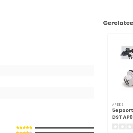
Gerelate
6
APEKS
5e poor
DST AP0