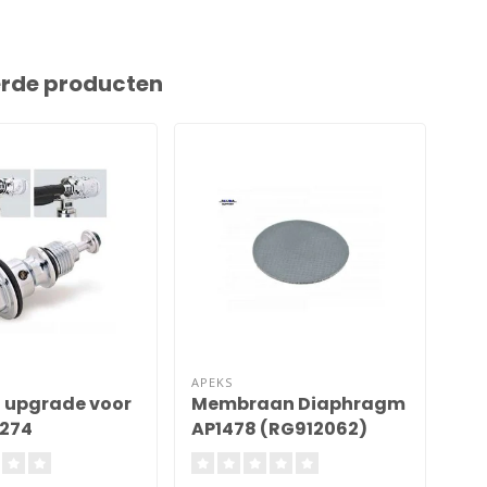
erde producten
APEKS
APE
t upgrade voor
Membraan Diaphragm
Val
274
AP1478 (RG912062)
XT