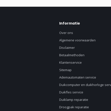
Informatie
Over ons
Algemene voorwaarden
Disclaimer
Betaalmethoden
Klantenservice
Sitemap
Ademautomaten service
Duikcomputer en duikhorloge serv
Duikfles service
Duiklamp reparatie
Droogpak reparatie