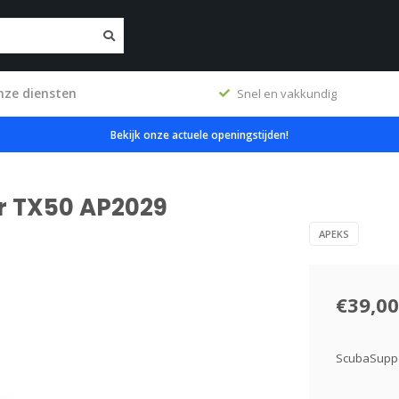
nze diensten
erkplaats
Snel en vakkundig
Bekijk onze actuele openingstijden!
or TX50 AP2029
APEKS
€39,00
ScubaSuppo