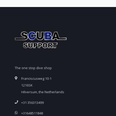
The one stop dive shop
Franciscusweg 10-1
1216SK
Hilversum, the Netherlands
+31 356313499
+31648511848