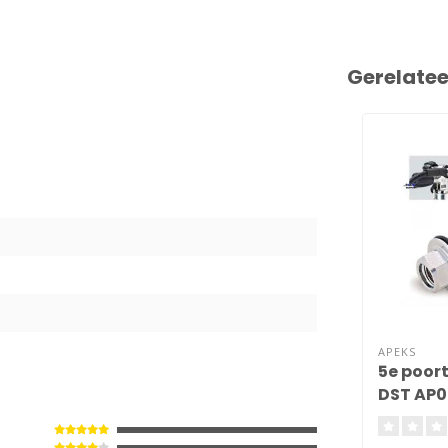
Gerelate
2
APEKS
5e poor
DST AP0