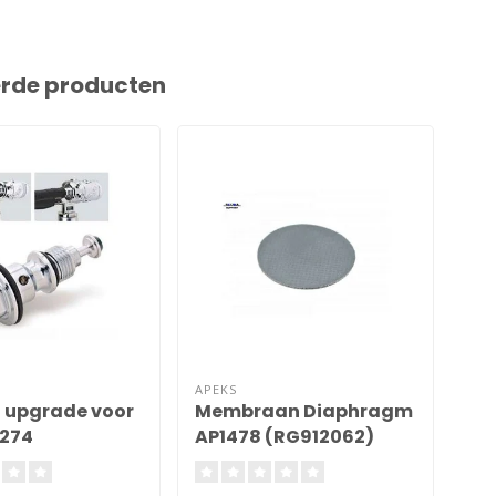
erde producten
APEKS
APE
t upgrade voor
Membraan Diaphragm
Val
274
AP1478 (RG912062)
XT