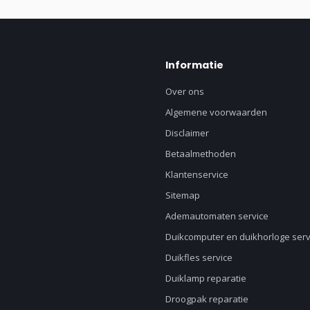
Informatie
Over ons
Algemene voorwaarden
Disclaimer
Betaalmethoden
Klantenservice
Sitemap
Ademautomaten service
Duikcomputer en duikhorloge serv
Duikfles service
Duiklamp reparatie
Droogpak reparatie