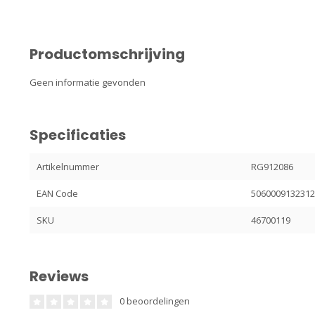
Productomschrijving
Geen informatie gevonden
Specificaties
Artikelnummer
RG912086
EAN Code
506000913231
SKU
46700119
Reviews
0 beoordelingen