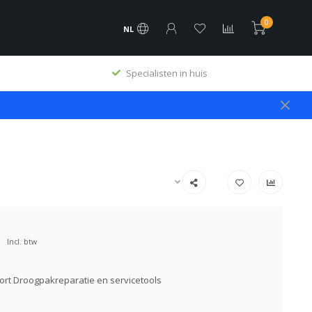
0
NL
Specialisten in huis
Incl. btw
rt Droogpakreparatie en servicetools