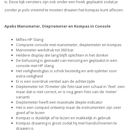
is. Deze kijk vensters zijn ook onder een hoek geplaatst zodat je
zonder je pols vreemd te moeten draaien het kompas kunt aflezen.
Apeks Manometer, Dieptemeter en Kompas in Console
Miflex HP Slang
Compacte console met manometer, dieptemeter en kompas
Manometer werkdruk tot 360 bar
Heldere display die lang blijft oplichten in het donker
De behuizing is gemaakt van messing en geplaatst in een
console met HP slang
Het veiligheidsglas is schok bestedig en anti-splinter voor
extra veiligheid
Er is een overdruk ventiel aan de achterzijde
Dieptemeter tot 70 meter (de foto laat een schaal in 'feet' zien
maar dat is niet correct, er is nog geen foto van de 'meter'
variant)
Dieptemeter heeft een maximale diepte indicator
Het is een compact ontwerp maar de instrumenten zijn zeer
goed af te lezen
Kompas is duidelijk af te lezen en makkelijk in gebruik
Kompas draairing is groot zodat hij met handschoenen te
draaien is