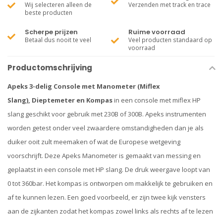
Wij selecteren alleen de
Verzenden met track en trace
beste producten
Scherpe prijzen
Ruime voorraad
Betaal dus nooit te veel
Veel producten standaard op
voorraad
Productomschrijving
Apeks 3-delig Console met Manometer (Miflex
Slang),
Dieptemeter en Kompas
in een console met miflex HP
slang geschikt voor gebruik met 230B of 300B. Apeks instrumenten
worden getest onder veel zwaardere omstandigheden dan je als
duiker ooit zult meemaken of wat de Europese wetgeving
voorschrijft. Deze Apeks Manometer is gemaakt van messing en
geplaatst in een console met HP slang. De druk weergave loopt van
0 tot 360bar. Het kompas is ontworpen om makkelijk te gebruiken en
af te kunnen lezen. Een goed voorbeeld, er zijn twee kijk vensters
aan de zijkanten zodat het kompas zowel links als rechts af te lezen