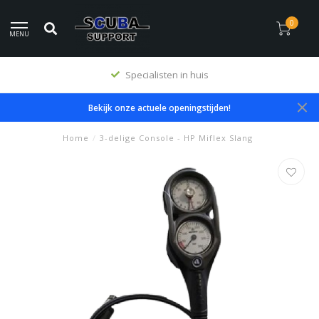
0
MENU
Specialisten in huis
Bekijk onze actuele openingstijden!
Home
/
3-delige Console - HP Miflex Slang