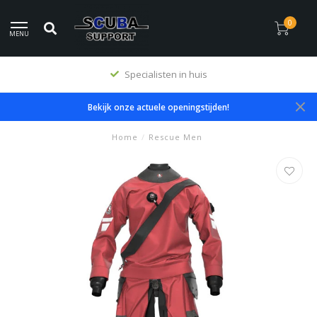
0
MENU
Specialisten in huis
Bekijk onze actuele openingstijden!
Home
/
Rescue Men