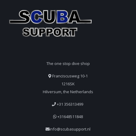
The one stop dive shop
Franciscusweg 10-1
1216SK
Hilversum, the Netherlands
+31 356313499
+31648511848
info@scubasupport.nl