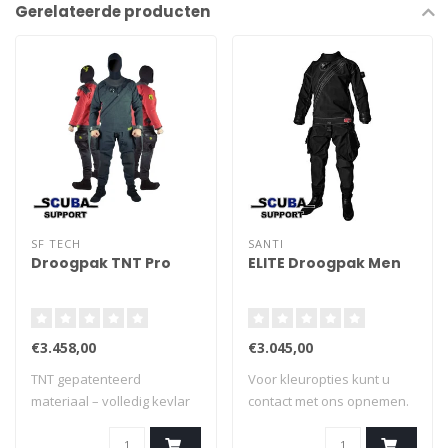
Gerelateerde producten
SF TECH
SANTI
Droogpak TNT Pro
ELITE Droogpak Men
€3.458,00
€3.045,00
TNT gepatenteerd
Voor kleuropties kunt u
materiaal – volledig kevlar
contact met ons opnemen.
beschermd – op ..