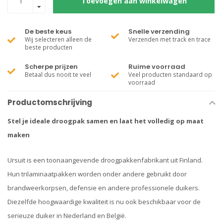
Toevoegen aan winkelwagen
De beste keus
Snelle verzending
Wij selecteren alleen de
Verzenden met track en trace
beste producten
Scherpe prijzen
Ruime voorraad
Betaal dus nooit te veel
Veel producten standaard op
voorraad
Productomschrijving
Stel je ideale droogpak samen en laat het volledig op maat
maken
Ursuit is een toonaangevende droogpakkenfabrikant uit Finland.
Hun trilaminaatpakken worden onder andere gebruikt door
brandweerkorpsen, defensie en andere professionele duikers.
Diezelfde hoogwaardige kwaliteit is nu ook beschikbaar voor de
serieuze duiker in Nederland en België.