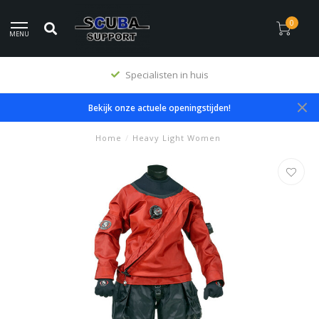
0
MENU
Specialisten in huis
Bekijk onze actuele openingstijden!
Home
/
Heavy Light Women