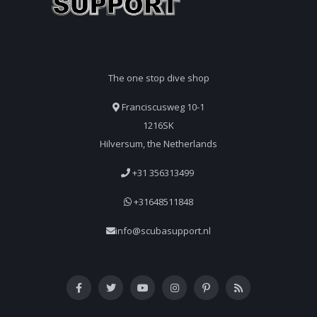
The one stop dive shop
Franciscusweg 10-1
1216SK
Hilversum, the Netherlands
+31 356313499
+31648511848
info@scubasupport.nl