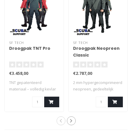
SF TECH
SF TECH
Droogpak TNT Pro
Droogpak Neopreen
Classic
€3.458,00
€2.787,00
TNT gepatenteerd
2 mm hypergecomprimeerd
materiaal – volledig kevlar
neopreen, gedeeltelijk
beschermd – op ..
kevlar besche..